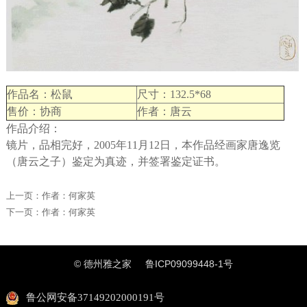
作品名：松鼠
尺寸：132.5*68
售价：协商
作者：唐云
作品介绍：
镜片，品相完好，2005年11月12日，本作品经画家唐逸览
（唐云之子）鉴定为真迹，并签署鉴定证书。
上一页：
作者：何家英
下一页：
作者：何家英
© 德州雅之家
鲁ICP09099448-1号
鲁公网安备37149202000191号