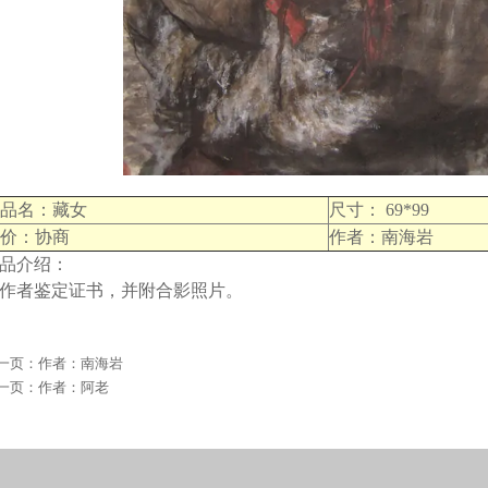
作品名：藏女
尺寸： 69*99
售价：协商
作者：南海岩
品介绍：
作者鉴定证书，并附合影照片。
一页：
作者：南海岩
一页：
作者：阿老