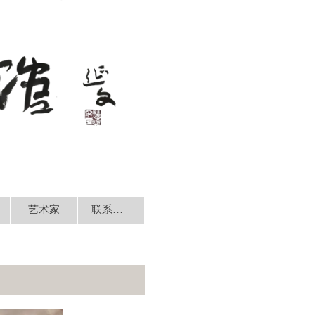
艺术家
联系我们