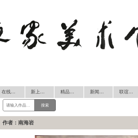
在线销售
新上书画
精品回放
新闻动态
联谊交流
搜索
作者：南海岩