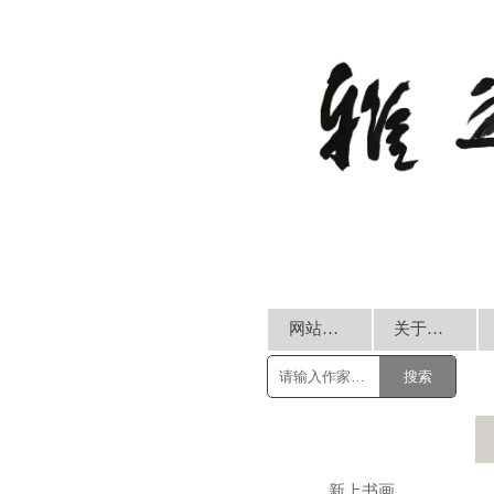
网站首页
关于我们
搜索
新上书画