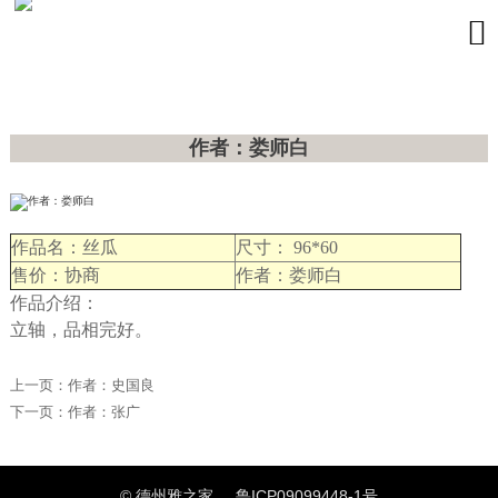

作者：娄师白
作品名：丝瓜
尺寸： 96*60
售价：协商
作者：娄师白
作品介绍：
立轴，品相完好。
上一页：
作者：史国良
下一页：
作者：张广
© 德州雅之家
鲁ICP09099448-1号