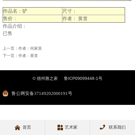
作品名：驴
尺寸：
售价：
作者： 黄胄
作品介绍：
已售
上一页：
作者：何家英
下一页：
作者：黄胄
© 德州雅之家
鲁ICP09099448-1号
鲁公网安备37149202000191号



首页
艺术家
联系我们