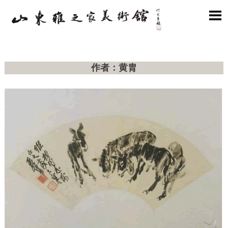

作者：黄胄