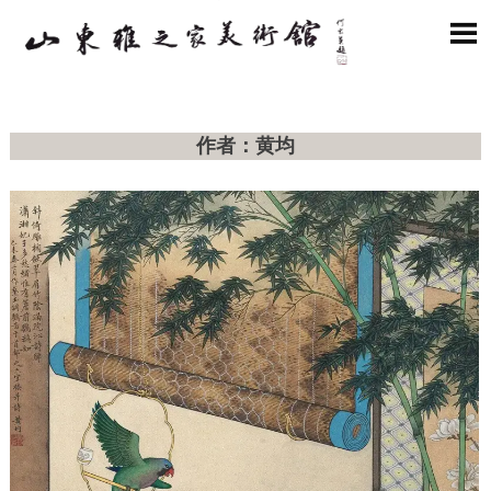

作者：黄均