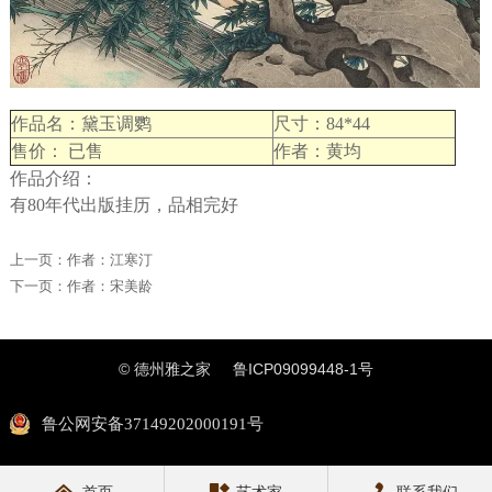
作品名：黛玉调鹦
尺寸：84*44
售价： 已售
作者：黄均
作品介绍：
有80年代出版挂历，品相完好
上一页：
作者：江寒汀
下一页：
作者：宋美龄
© 德州雅之家
鲁ICP09099448-1号
鲁公网安备37149202000191号