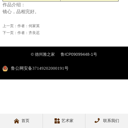
作品介绍：
镜心，品相完好。
上一页：
作者：何家英
下一页：
作者：齐良迟
© 德州雅之家
鲁ICP09099448-1号
鲁公网安备37149202000191号



首页
艺术家
联系我们