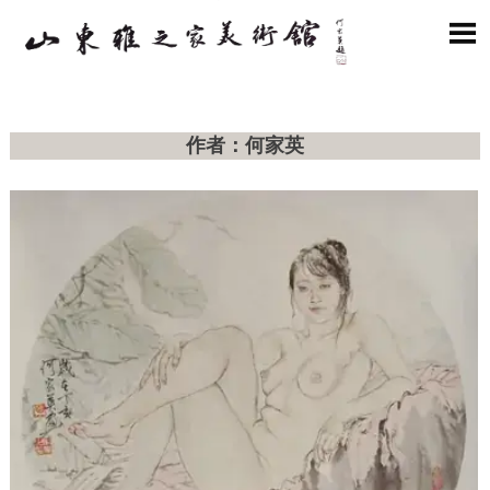

作者：何家英