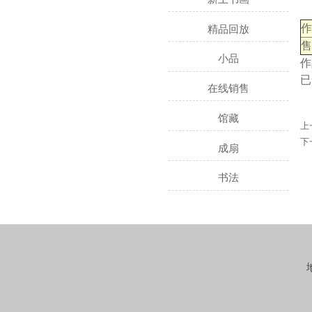
精品回放
小品
作
已
在线销售
馆藏
上
下
成扇
书法