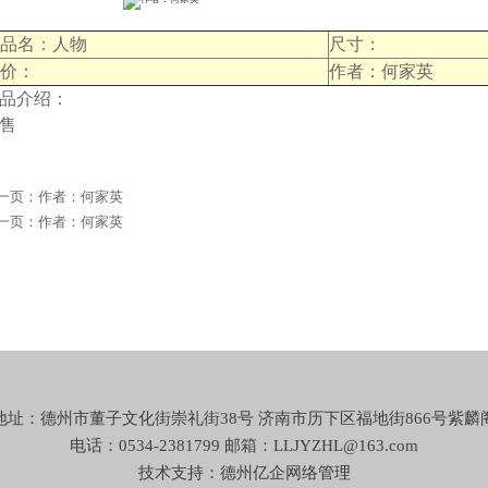
作品名：人物
尺寸：
售价：
作者：何家英
品介绍：
售
一页：
作者：何家英
一页：
作者：何家英
地址：德州市董子文化街崇礼街38号 济南市历下区福地街866号紫麟
电话：0534-2381799 邮箱：LLJYZHL@163.com
技术支持：德州亿企网络
管理