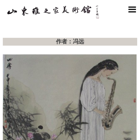

作者：冯远