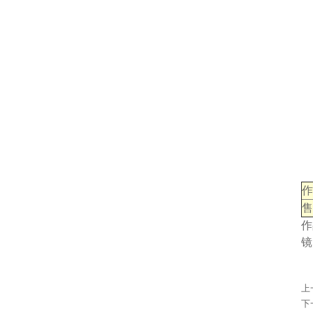
作
镜
上
下