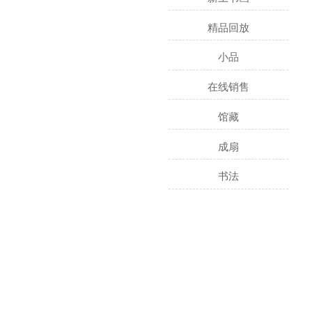
精品回放
小品
在线销售
馆藏
成扇
书法