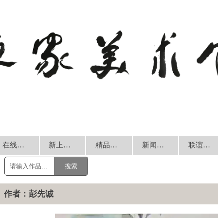
在线销售
新上书画
精品回放
新闻动态
联谊交流
搜索
作者：彭先诚