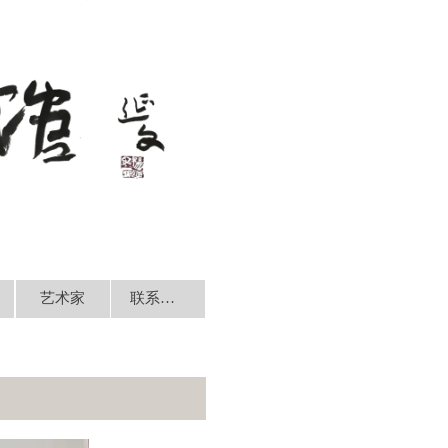
艺术家
联系我们