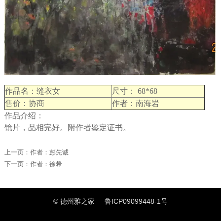
作品名：缝衣女
尺寸： 68*68
售价：协商
作者：南海岩
作品介绍：
镜片，品相完好。附作者鉴定证书。
上一页：
作者：彭先诚
下一页：
作者：徐希
© 德州雅之家
鲁ICP09099448-1号