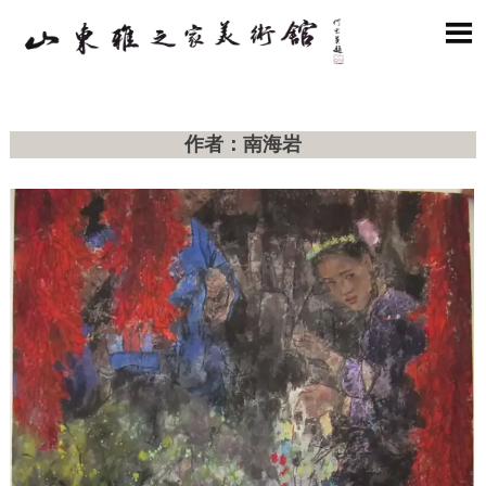

作者：南海岩