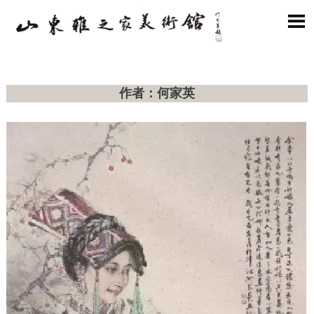

作者：何家英