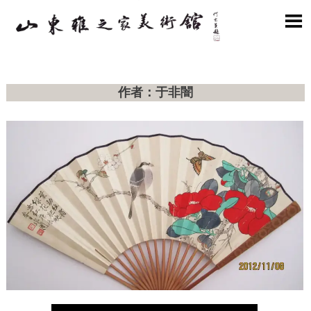

作者：于非闇