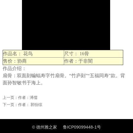
作品名： 花鸟
尺寸： 16骨
售价：协商
作者：于非闇
作品介绍：
扇骨：双面刻蝙蝠寿字竹扇骨。“竹庐刻”“五福同寿”款。背
面孙智敏书于海上。
上一页：
作者：溥儒
下一页：
作者： 郭怡综
© 德州雅之家
鲁ICP09099448-1号