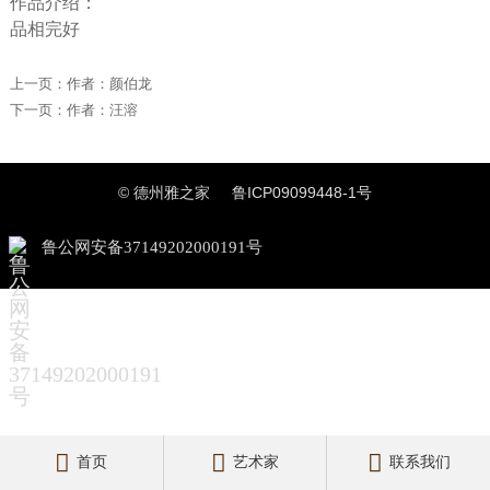
作品介绍：
品相完好
上一页：
作者：颜伯龙
下一页：
作者：汪溶
© 德州雅之家
鲁ICP09099448-1号
鲁公网安备37149202000191号



首页
艺术家
联系我们