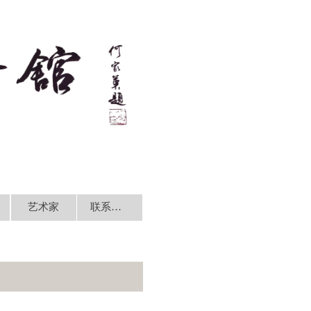
艺术家
联系我们