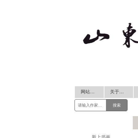
网站首页
关于我们
搜索
新上书画