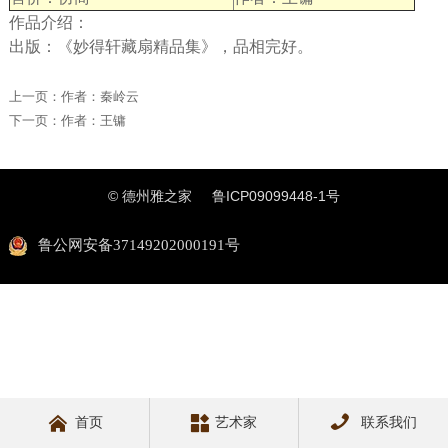
作品介绍：
出版：《妙得轩藏扇精品集》，品相完好。
上一页：
作者：秦岭云
下一页：
作者：王镛
© 德州雅之家
鲁ICP09099448-1号
鲁公网安备37149202000191号



首页
艺术家
联系我们