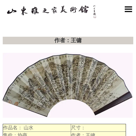

作者：王镛
作品名： 山水
尺寸：
售价：协商
作者：王镛