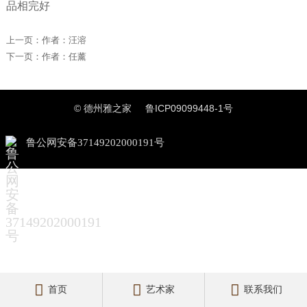
品相完好
上一页：
作者：汪溶
下一页：
作者：任薰
© 德州雅之家
鲁ICP09099448-1号
鲁公网安备37149202000191号



首页
艺术家
联系我们