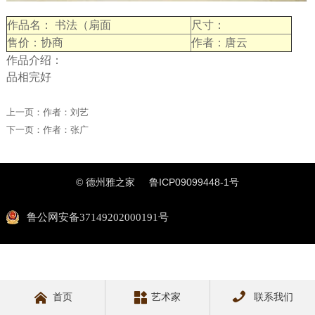
作品名： 书法（扇面
尺寸：
售价：协商
作者：唐云
作品介绍：
品相完好
上一页：
作者：刘艺
下一页：
作者：张广
© 德州雅之家
鲁ICP09099448-1号
鲁公网安备37149202000191号



首页
艺术家
联系我们