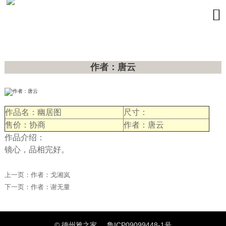

作者：唐云
作品名：幽居图
尺寸：
售价：协商
作者：唐云
作品介绍：
镜心，品相完好。
上一页：
作者：戈湘岚
下一页：
作者：谢无量
© 德州雅之家
鲁ICP09099448-1号