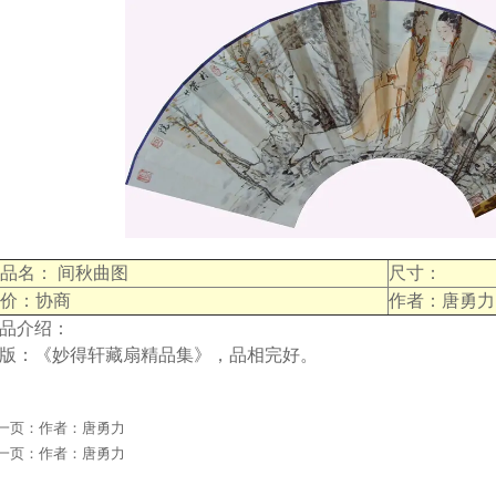
品名： 间秋曲图
尺寸：
售价：协商
作者：唐勇力
品介绍：
版：《妙得轩藏扇精品集》，品相完好。
一页：
作者：唐勇力
一页：
作者：唐勇力