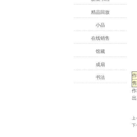
精品回放
小品
在线销售
馆藏
成扇
作
书法
作
出
上
下