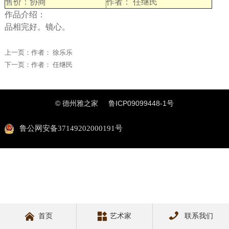
售价：协商
作者： 任继民
作品介绍：
品相完好。镜心。
上一页：
作者： 徐乐乐
下一页：
作者： 任继民
© 德州雅之家
鲁ICP09099448-1号
鲁公网安备37149202000191号



首页
艺术家
联系我们