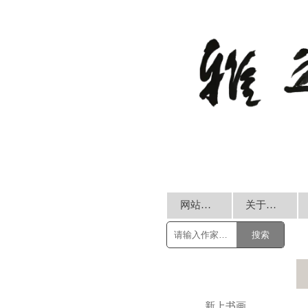
网站首页
关于我们
搜索
新上书画