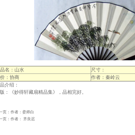
作品名：山水
尺寸：
售价：协商
作者：秦岭云
品介绍：
版：《妙得轩藏扇精品集》，品相完好。
一页：
作者：娄师白
一页：
作者： 齐良迟