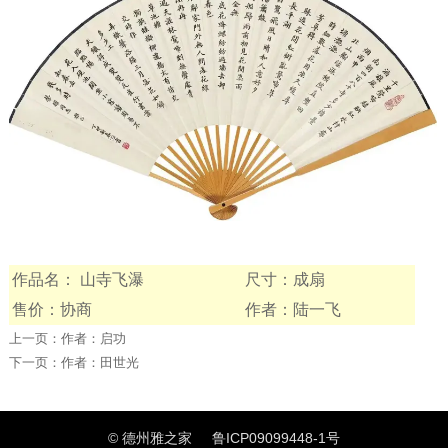
作品名： 山寺飞瀑
尺寸：成扇
售价：协商
作者：陆一飞
上一页：
作者：启功
下一页：
作者：田世光
© 德州雅之家
鲁ICP09099448-1号