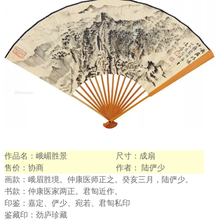
作品名：峨嵋胜景
尺寸：成扇
售价：协商
作者： 陆俨少
画款：峨眉胜境。仲康医师正之。癸亥三月，陆俨少。
书款：仲康医家两正。君匋近作。
印鉴：嘉定、俨少、宛若、君匋私印
鉴藏印：劲庐珍藏