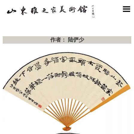

作者： 陆俨少