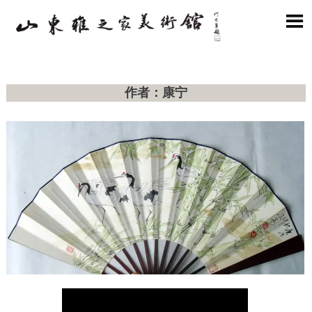

作者：康宁