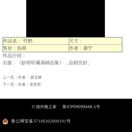
作品名： 竹鹤
尺寸：
售价：协商
作者：康宁
作品介绍：
出版：《妙得轩藏扇精品集》，品相完好。
上一页：
作者： 姜宝林
下一页：
作者：张世简
© 德州雅之家
鲁ICP09099448-1号
鲁公网安备37149202000191号