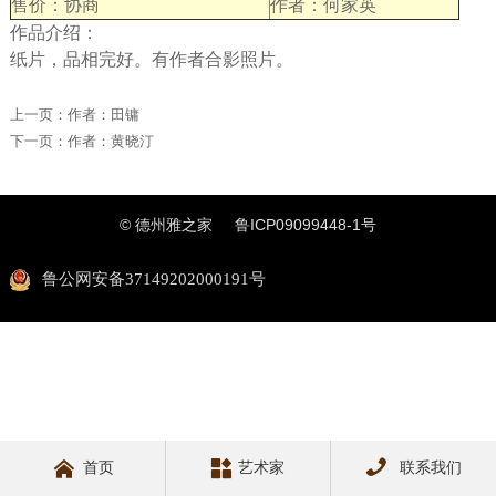
售价：协商
作者：何家英
作品介绍：
纸片，品相完好。有作者合影照片。
上一页：
作者：田镛
下一页：
作者：黄晓汀
© 德州雅之家
鲁ICP09099448-1号
鲁公网安备37149202000191号



首页
艺术家
联系我们