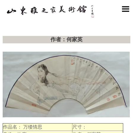

作者：何家英
作品名： 万缕情思
尺寸：