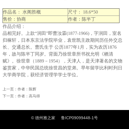
作品名： 水阁胜概
尺寸： 18.6*50
售价：协商
作者：陈半丁
作品介绍：
品相完好。上款“润田”即曹汝霖(1877-1966)，字润田，室名
归稼轩，日本东京法学院毕业，袁世凯主政期间历任外交总
长、交通总长。曹氏生于 公历1877年1月，实为农历1876
年，故与陈半丁同岁。背面乃徐世章所书祝允明《栖清
赋》。徐世章（1889－1954），天津人，是天津著名的文物
鉴赏家，中华民国总统徐世昌的堂弟。早年留学比利时列日
大学商学院，获经济管理学学士学位。
上一页：
作者：陈辉
下一页：
作者：高马得
© 德州雅之家
鲁ICP09099448-1号